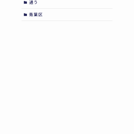
通う
青葉区
ス
し