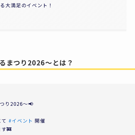
べる大満足のイベント！
るまつり2026～とは？
り2026～📢
にて
#イベント
開催
す🚒