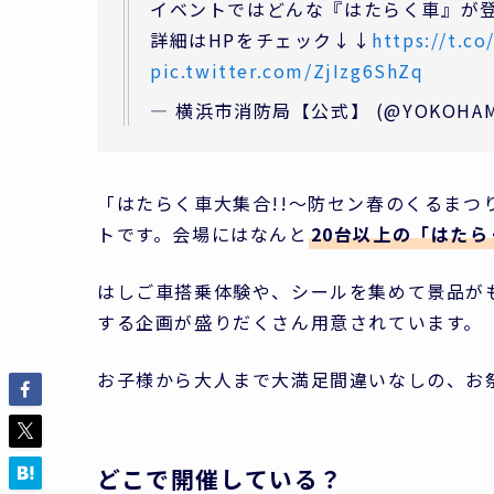
イベントではどんな『はたらく車』が
詳細はHPをチェック↓↓
https://t.c
pic.twitter.com/ZjIzg6ShZq
— 横浜市消防局【公式】 (@YOKOHAMA
「はたらく車大集合!!～防セン春のくるまつ
トです。会場にはなんと
20台以上の「はた
はしご車搭乗体験や、シールを集めて景品が
する企画が盛りだくさん用意されています。
お子様から大人まで大満足間違いなしの、お
どこで開催している？