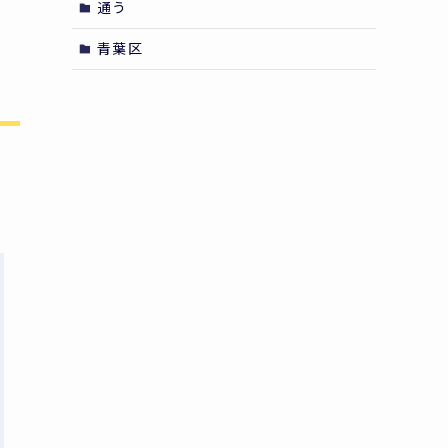
通う
青葉区
し